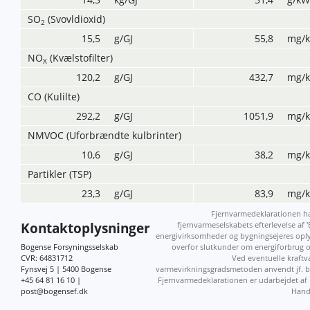
SO
(Svovldioxid)
2
15,5
g/GJ
55,8
mg/
NO
(Kvælstofilter)
X
120,2
g/GJ
432,7
mg/
CO (Kulilte)
292,2
g/GJ
1051,9
mg/
NMVOC (Uforbrændte kulbrinter)
10,6
g/GJ
38,2
mg/
Partikler (TSP)
23,3
g/GJ
83,9
mg/
Fjernvarmedeklarationen har 
Kontaktoplysninger
fjernvarmeselskabets efterlevelse af
energivirksomheder og bygningsejeres oply
Bogense Forsyningsselskab
overfor slutkunder om energiforbrug og
CVR: 64831712
Ved eventuelle kraft
Fynsvej 5 | 5400 Bogense
varmevirkningsgradsmetoden anvendt jf. 
+45 64 81 16 10 |
Fjernvarmedeklarationen er udarbejdet af
post@bogensef.dk
Hande