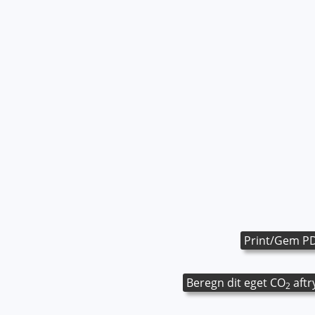
Print/Gem P
Beregn dit eget CO
aftr
2