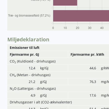
Miljødeklaration
Emissioner til luft
Fjernvarme pr. GJ
Fjernvarme pr. kWh
CO
(Kuldioxid - drivhusgas)
2
12,4
kg/GJ
44,6
g/k
CH
(Metan - drivhusgas)
4
21,2
g/GJ
76,3
mg/
N
O (Lattergas - drivhusgas)
2
4,9
g/GJ
17,6
mg/
Drivhusgasser i alt (CO2-ækvivalenter)
14,3
kg/GJ
51,4
g/k